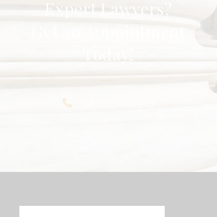
Expert Lawyers?
Get an Appointment
Today!
+91 9910202963