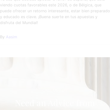
viendo cuotas favorables este 2026, o de Bélgica, que
puede ofrecer un retorno interesante, estar bien preparado
y educado es clave. ¡Buena suerte en tus apuestas y
disfruta del Mundial!
By
Aasim
CALL US 24/7
Need an Advice from